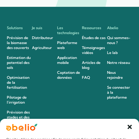
Solutions
Je suis
Les
Ressources
Abelio
technologies
Prévision de
Distributeur
Études de cas
Qui sommes-
la biomasse
Plateforme
nous ?
des couverts
Agriculteur
web
Témoignages
vidéos
Le lab
Estimation du
Application
potentiel des
mobile
Articles de
Notre réseau
sols
blog
Captation de
Nous
Optimisation
données
FAQ
rejoindre
de la
fertilisation
Se connecter
à la
Pilotage de
plateforme
l’irrigation
Prévision des
stades et des
maladies
Détection des
adventices