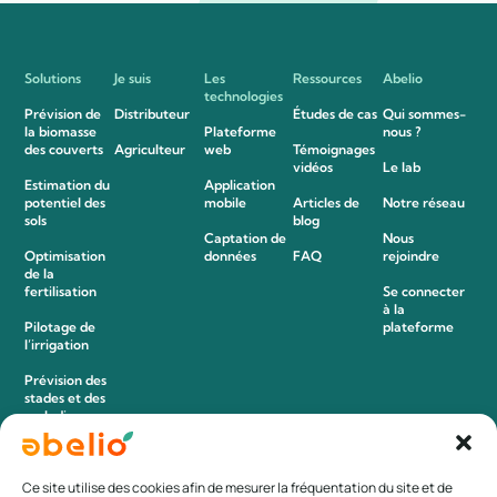
Solutions
Je suis
Les
Ressources
Abelio
technologies
Prévision de
Distributeur
Études de cas
Qui sommes-
la biomasse
Plateforme
nous ?
des couverts
Agriculteur
web
Témoignages
vidéos
Le lab
Estimation du
Application
potentiel des
mobile
Articles de
Notre réseau
sols
blog
Captation de
Nous
Optimisation
données
FAQ
rejoindre
de la
fertilisation
Se connecter
à la
Pilotage de
plateforme
l’irrigation
Prévision des
stades et des
maladies
Détection des
adventices
Ce site utilise des cookies afin de mesurer la fréquentation du site et de