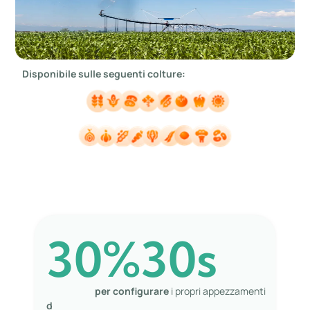
Disponibile sulle seguenti colture:
30
%
30
s
per configurare
i propri appezzamenti
d