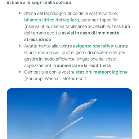
in base ai bisogni della coltura
.
Stima del fabbisogno idrico delle vostre colture:
bilancio idrico dettagliato
, parametri specifici
(riserva utile, riserva facilmente
accessibile
,
tessitura
del terreno
ecc.) e
avvisi in caso di imminente
stress idrico
Adattamento alle vostre
esigenze operative
: durata
di un
turno irriguo
, quote, giorni di sospensione, per
gestire in modo efficiente l’irrigazione dei vostri
appezzamenti e
aumentarne la redditività
Compatibile con le vostre
stazioni meteorologiche
(Sencrop, Weenat, Metos ecc.)