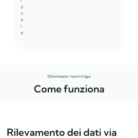
i
o
n
a
l
e
Ottimizzate i turni irrigui
Come funziona
Rilevamento dei dati via