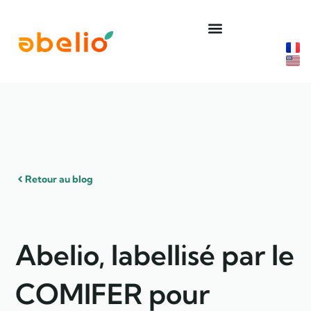
Aller
au
contenu
Retour au blog
Abelio, labellisé par le
COMIFER pour