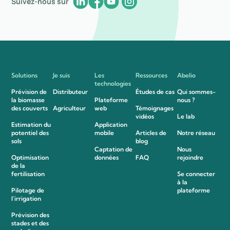
Suivez-nous sur
Solutions
Je suis
Les
Ressources
Abelio
technologies
Prévision de
Distributeur
Études de cas
Qui sommes-
la biomasse
Plateforme
nous ?
des couverts
Agriculteur
web
Témoignages
vidéos
Le lab
Estimation du
Application
potentiel des
mobile
Articles de
Notre réseau
sols
blog
Captation de
Nous
Optimisation
données
FAQ
rejoindre
de la
fertilisation
Se connecter
à la
Pilotage de
plateforme
l’irrigation
Prévision des
stades et des