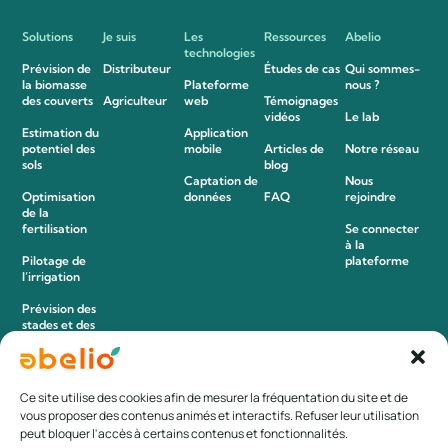
Solutions
Je suis
Les
Ressources
Abelio
technologies
Prévision de
Distributeur
Études de cas
Qui sommes-
la biomasse
Plateforme
nous ?
des couverts
Agriculteur
web
Témoignages
vidéos
Le lab
Estimation du
Application
potentiel des
mobile
Articles de
Notre réseau
sols
blog
Captation de
Nous
Optimisation
données
FAQ
rejoindre
de la
fertilisation
Se connecter
à la
Pilotage de
plateforme
l’irrigation
Prévision des
stades et des
maladies
Détection des
adventices
Ce site utilise des cookies afin de mesurer la fréquentation du site et de
vous proposer des contenus animés et interactifs. Refuser leur utilisation
peut bloquer l'accès à certains contenus et fonctionnalités.