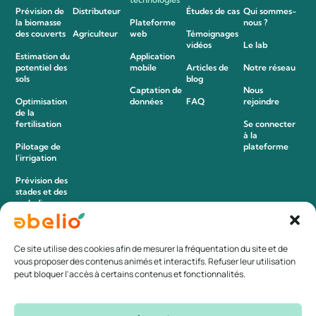
Prévision de
Distributeur
Études de cas
Qui sommes-
la biomasse
Plateforme
nous ?
des couverts
Agriculteur
web
Témoignages
vidéos
Le lab
Estimation du
Application
potentiel des
mobile
Articles de
Notre réseau
sols
blog
Captation de
Nous
Optimisation
données
FAQ
rejoindre
de la
fertilisation
Se connecter
à la
Pilotage de
plateforme
l’irrigation
Prévision des
stades et des
maladies
Détection des
adventices
Ce site utilise des cookies afin de mesurer la fréquentation du site et de
vous proposer des contenus animés et interactifs. Refuser leur utilisation
peut bloquer l'accès à certains contenus et fonctionnalités.
Politique de confidentialité