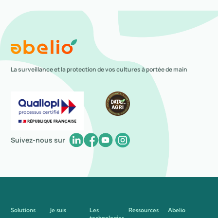
La surveillance et la protection de vos cultures à portée de main
Suivez-nous sur
Solutions
Je suis
Les
Ressources
Abelio
technologies